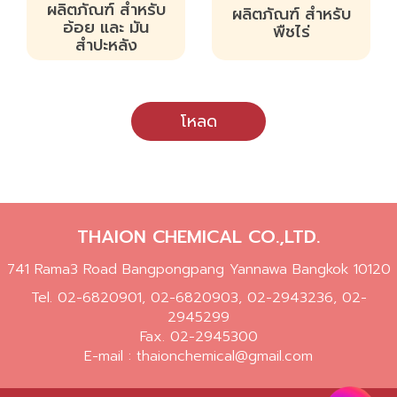
ผลิตภัณฑ์ สำหรับ
ผลิตภัณฑ์ สำหรับ
อ้อย และ มัน
พืชไร่
สำปะหลัง
โหลด
THAION CHEMICAL CO.,LTD.
741 Rama3 Road Bangpongpang Yannawa Bangkok 10120
Tel.
02-6820901
,
02-6820903
,
02-2943236
,
02-
2945299
Fax. 02-2945300
E-mail :
thaionchemical@gmail.com