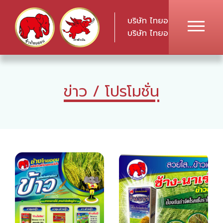
บริษัท ไทยออน เคมีภัณฑ์ จ
บริษัท ไทยออน อินเตอร์แพค
ข่าว / โปรโมชั่น