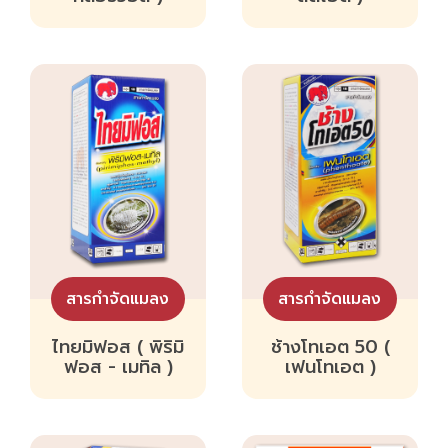
สารกำจัดแมลง
สารกำจัดแมลง
ไทยมิฟอส ( พิริมิ
ช้างโทเอต 50 (
ฟอส - เมทิล )
เฟนโทเอต )