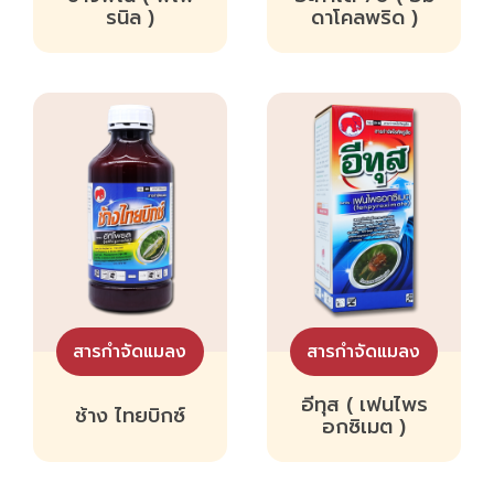
รนิล )
ดาโคลพริด )
สารกำจัดแมลง
สารกำจัดแมลง
อีทุส ( เฟนไพร
ช้าง ไทยบิกซ์
อกซิเมต )