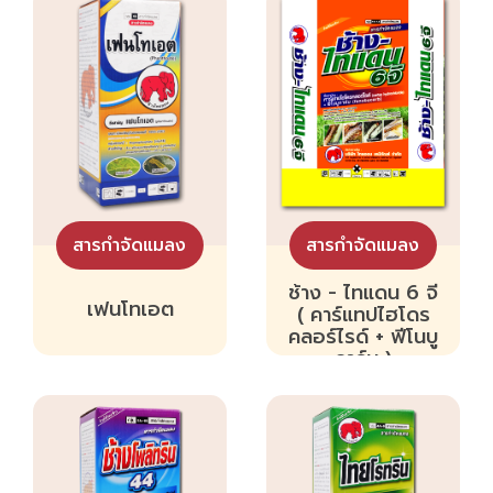
สารกำจัดแมลง
สารกำจัดแมลง
ช้าง - ไทแดน 6 จี
เฟนโทเอต
( คาร์แทปไฮโดร
คลอร์ไรด์ + ฟีโนบู
คาร์บ )