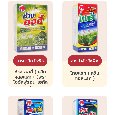
สารกำจัดวัชพืช
สารกำจัดวัชพืช
ช้าง ออดี้ ( ควิน
ไทยแร็ก ( ควิน
คลอแรก + ไพรา
คอลแรก )
โซซัลฟูรอน-เอทิล
)