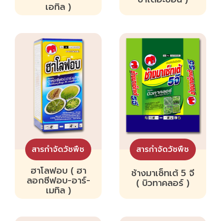
เอทิล )
สารกำจัดวัชพืช
สารกำจัดวัชพืช
ฮาโลฟอบ ( ฮา
ช้างมาเซ็ทเต้ 5 จี
ลอกซีฟอบ-อาร์-
( บิวทาคลอร์ )
เมทิล )