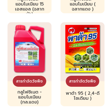
แอมโมเนียม 15
แอมโมเนียม (
เอสแอล (ฉลาก
ฉลากแดง )
ฟ้า)
สารกำจัดวัชพืช
สารกำจัดวัชพืช
กลูโฟซิเนต -
พาต้า 95 ( 2,4-ดี
แอมโมเนียม
โซเดียม )
(กล.แดง)