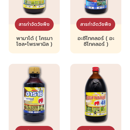
สารกำจัดวัชพืช
สารกำจัดวัชพืช
พามาโด้ ( โครมา
อะซีโทคลอร์ ( อะ
โซล+โพรพานิล )
ซีโทคลอร์ )