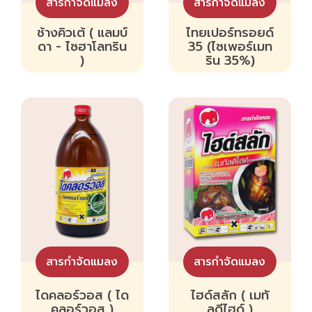
สารกำจัดแมลง
สารกำจัดแมลง
ช้างคิวเต้ ( แลมบ์
ไทยเปอร์ทรอยด์
ดา - ไซฮาโลทริน
35 (ไซเพอร์เมท
)
ริน 35%)
สารกำจัดแมลง
สารกำจัดแมลง
ไดคลอร์วอส ( ได
ไฮด์สลัก ( เมทั
คลอร์วอส )
ลดีไฮด์ )