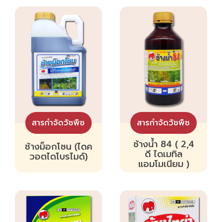
สารกำจัดวัชพืช
สารกำจัดวัชพืช
ช้างน้ำ 84 ( 2,4
ช้างม็อกโซน (ไดค
ดี ไดเมทิล
วอตไดโบรไมด์)
แอมโมเนียม )