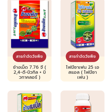
สารกำจัดวัชพืช
สารกำจัดวัชพืช
ช้างเม็ด 7.76 จี (
โฟมีซาเฟน 25 เอ
2,4-ดี-บิวทิล + บิ
สแอล ( โฟมีซา
วทาคลอร์ )
เฟน )