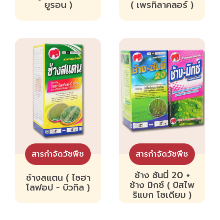
ยูรอน )
( เพรทิลาคลอร์ )
สารกำจัดวัชพืช
สารกำจัดวัชพืช
ช้าง ซันนี่ 20 +
ช้างสแตน ( ไซฮา
ช้าง มิกซ์ ( บิสไพ
โลฟอป - บิวทิล )
ริแบก โซเดียม )