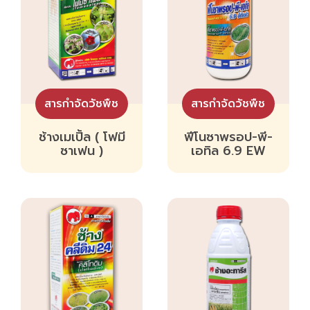
สารกำจัดวัชพืช
สารกำจัดวัชพืช
ช้างเมเปิ้ล ( โฟมี
ฟีโนซาพรอป-พี-
ซาเฟน )
เอทิล 6.9 EW