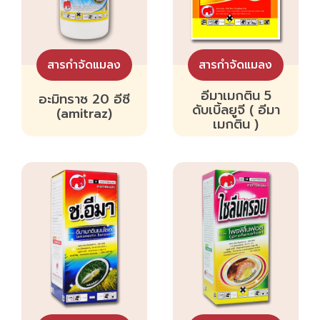
สารกำจัดแมลง
สารกำจัดแมลง
อีมาเมกติน 5
อะมิทราซ 20 อีซี
ดับเบิ้ลยูจี ( อีมา
(amitraz)
เมกติน )