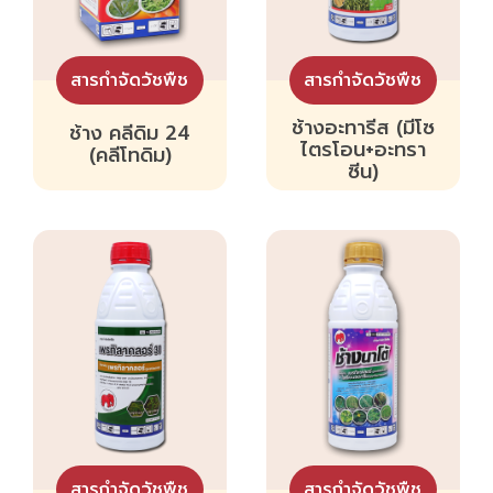
สารกำจัดวัชพืช
สารกำจัดวัชพืช
ช้างอะทารีส (มีโซ
ช้าง คลีดิม 24
ไตรโอน+อะทรา
(คลีโทดิม)
ซีน)
สารกำจัดวัชพืช
สารกำจัดวัชพืช