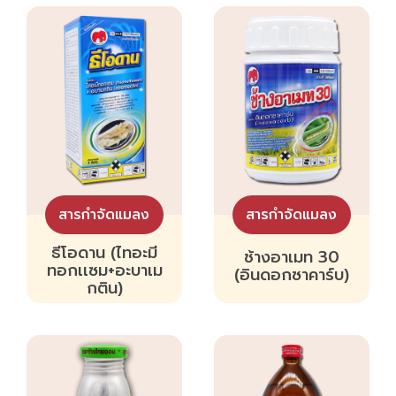
สารกำจัดแมลง
สารกำจัดแมลง
ธีโอดาน (ไทอะมี
ช้างอาเมท 30
ทอกเเซม+อะบาเม
(อินดอกซาคาร์บ)
กติน)