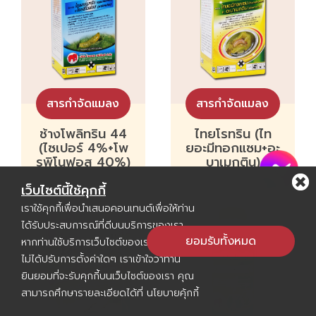
สารกำจัดแมลง
สารกำจัดแมลง
ช้างโพลิทริน 44
ไทยโรทริน (ไท
(ไซเปอร์ 4%+โพ
ยอะมีทอกแซม+อะ
รพิโนฟอส 40%)
บาเมกติน)
เว็บไซต์นี้ใช้คุกกี้
เราใช้คุกกี้เพื่อนำเสนอคอนเทนต์เพื่อให้ท่าน
ได้รับประสบการณ์ที่ดีบนบริการของเรา
ยอมรับทั้งหมด
หากท่านใช้บริการเว็บไซต์ของเราต่อไปโดย
ไม่ได้ปรับการตั้งค่าใดๆ เราเข้าใจว่าท่าน
ยินยอมที่จะรับคุกกี้บนเว็บไซต์ของเรา คุณ
สามารถศึกษารายละเอียดได้ที่
นโยบายคุ้กกี้