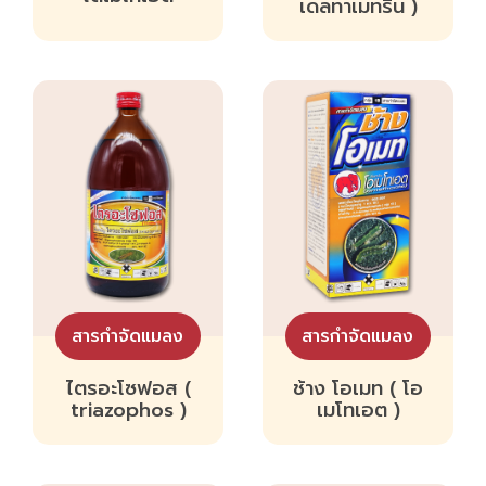
เดลทาเมทริน )
สารกำจัดแมลง
สารกำจัดแมลง
ไตรอะโซฟอส (
ช้าง โอเมท ( โอ
triazophos )
เมโทเอต )