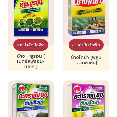
สารกำจัดวัชพืช
สารกำจัดวัชพืช
ช้าง - ยูรอน (
ช้างไทย่า (ฟลูมิ
เมตซัลฟูรอน-
ออกซาซิน)
เมทิล )