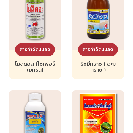
สารกำจัดแมลง
สารกำจัดแมลง
โมลิดอล (ไซเพอร์
รีชมีทราซ ( อะมิ
เมทริน)
ทราซ )